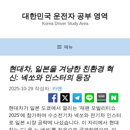
컨
텐
대한민국 운전자 공부 영역
츠
Korea Driver Study Area
로
건
너
뛰
메뉴
기
현대차, 일본을 겨냥한 친환경 혁
신: 넥쏘와 인스터의 등장
2025-10-29
작성자:
카맨
현대차가 일본 도쿄에서 열리는 ‘재팬 모빌리티쇼
2025’에 참가하며 수소전기차 넥쏘와 전기차 인스터
로 일본 시장 공략에 나섰습니다. 이 자리에서 현대
차는 ‘디 올 뉴 넥쏘’를 처음으로 공개하였으며, 이