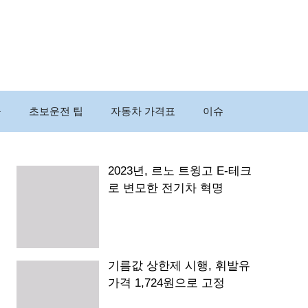
구
초보운전 팁
자동차 가격표
이슈
2023년, 르노 트윙고 E-테크
로 변모한 전기차 혁명
기름값 상한제 시행, 휘발유
가격 1,724원으로 고정