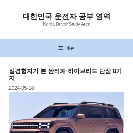
컨
텐
대한민국 운전자 공부 영역
츠
Korea Driver Study Area
로
건
너
뛰
메뉴
기
실경험자가 본 싼타페 하이브리드 단점 8가
지
2024-05-18